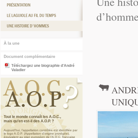
Une histo
PRÉSENTATION
d’homme
LE LAGUIOLE AU FIL DU TEMPS
UNE HISTOIRE D'HOMMES
À la une
Document complémentaire
Téléchargez une biographie d'André
Valadier
ANDR
UNIQ
Tout le monde connaît les A.O.C.,
mais qu’en est-il des A.O.P. ?
Aujourd’hui, l’appellation contrôlée est identifiée par
le logo A.O.P. (Appellation d’origine protégée),
équivalent au plan européen de l’A.O.C. française