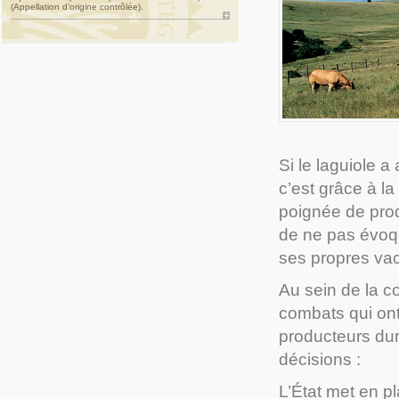
(Appellation d’origine contrôlée).
Si le laguiole 
c’est grâce à la
poignée de produ
de ne pas évoqu
ses propres vac
Au sein de la c
combats qui ont 
producteurs dur
décisions :
L’État met en p