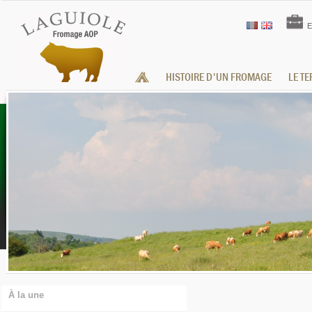
E
HISTOIRE D'UN FROMAGE
LE T
À la une