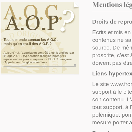
Mentions lég
Droits de repr
Ecrits et mis en
contenus ne saur
Tout le monde connaît les A.O.C.,
mais qu'en est-il des A.O.P. ?
source. De même
Aujourd’hui, l’appellation contrôlée est identifiée par
proscrite, c'est
le logo A.O.P. (Appellation d’origine protégée),
équivalent au plan européen de l’A.O.C. française
doivent pas être
(Appellation d’origine contrôlée).
Liens hyperte
Le site www.from
support à le cit
son contenu. L'
tout support, à 
polémique, por
mesure porter at